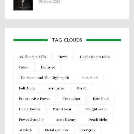
08 février 2023
TAG CLOUDS
As The Sun Falls
News
Death Doom Mélo
Video
Mai 2026
The Moon And The Nightspirit
Post Metal
Folk Metal
Avril 2026
Myrath
Progressive Power
Triumpher
Epic Metal
Heavy Power
Primal Fear
Twilight Force
Power Sympho
Arch Enemy
Death Mélo
Atavistia
Metal sympho
Evergrey