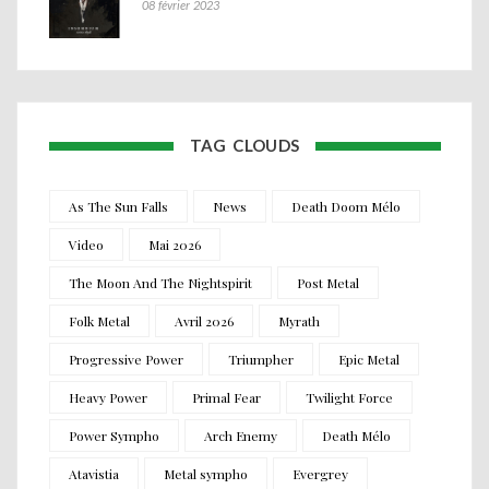
08 février 2023
TAG CLOUDS
As The Sun Falls
News
Death Doom Mélo
Video
Mai 2026
The Moon And The Nightspirit
Post Metal
Folk Metal
Avril 2026
Myrath
Progressive Power
Triumpher
Epic Metal
Heavy Power
Primal Fear
Twilight Force
Power Sympho
Arch Enemy
Death Mélo
Atavistia
Metal sympho
Evergrey