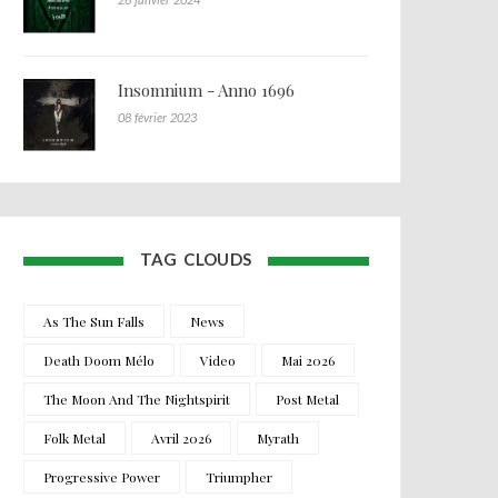
Insomnium - Anno 1696
08 février 2023
TAG CLOUDS
As The Sun Falls
News
Death Doom Mélo
Video
Mai 2026
The Moon And The Nightspirit
Post Metal
Folk Metal
Avril 2026
Myrath
Progressive Power
Triumpher