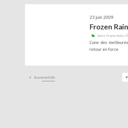
23 juin 2009
Frozen Rai
Dans
Frozen Rain
C
L’une des meilleure
retour en force
Aucun article
P