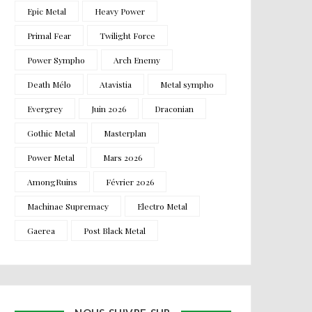
Epic Metal
Heavy Power
Primal Fear
Twilight Force
Power Sympho
Arch Enemy
Death Mélo
Atavistia
Metal sympho
Evergrey
Juin 2026
Draconian
Gothic Metal
Masterplan
Power Metal
Mars 2026
AmongRuins
Février 2026
Machinae Supremacy
Electro Metal
Gaerea
Post Black Metal