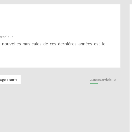
n
hronique
s nouvelles musicales de ces dernières années est le
age 1 sur 1
Aucun article