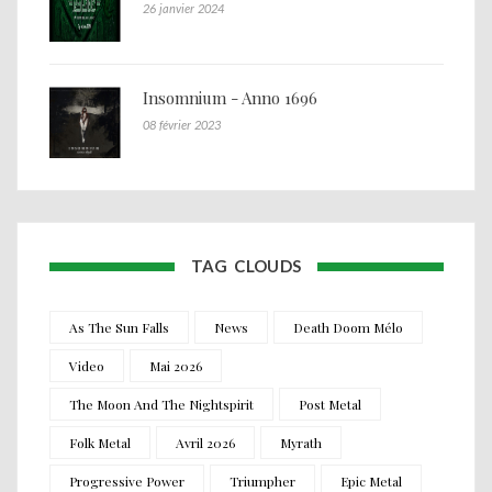
26 janvier 2024
Insomnium - Anno 1696
08 février 2023
TAG CLOUDS
As The Sun Falls
News
Death Doom Mélo
Video
Mai 2026
The Moon And The Nightspirit
Post Metal
Folk Metal
Avril 2026
Myrath
Progressive Power
Triumpher
Epic Metal