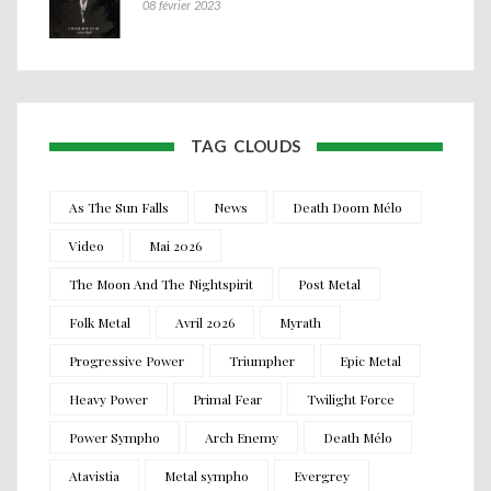
08 février 2023
TAG CLOUDS
As The Sun Falls
News
Death Doom Mélo
Video
Mai 2026
The Moon And The Nightspirit
Post Metal
Folk Metal
Avril 2026
Myrath
Progressive Power
Triumpher
Epic Metal
Heavy Power
Primal Fear
Twilight Force
Power Sympho
Arch Enemy
Death Mélo
Atavistia
Metal sympho
Evergrey