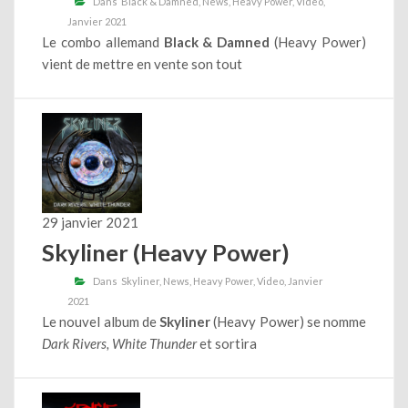
Dans
Black & Damned
News
Heavy Power
Video
Janvier 2021
Le combo allemand
Black & Damned
(Heavy Power)
vient de mettre en vente son tout
29 janvier 2021
Skyliner (Heavy Power)
Dans
Skyliner
News
Heavy Power
Video
Janvier
2021
Le nouvel album de
Skyliner
(Heavy Power) se nomme
Dark Rivers, White Thunder
et sortira