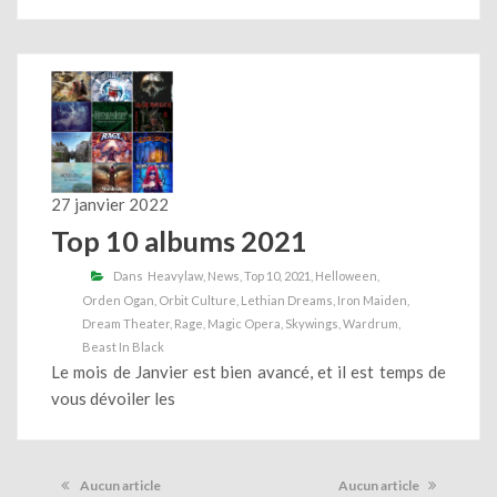
27 janvier 2022
Top 10 albums 2021
Dans
Heavylaw
News
Top 10
2021
Helloween
Orden Ogan
Orbit Culture
Lethian Dreams
Iron Maiden
Dream Theater
Rage
Magic Opera
Skywings
Wardrum
Beast In Black
Le mois de Janvier est bien avancé, et il est temps de
vous dévoiler les
Aucun article
Aucun article