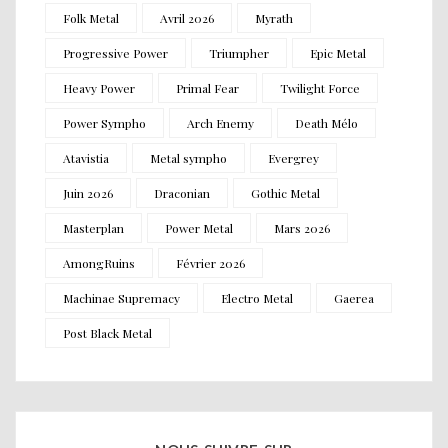
Folk Metal
Avril 2026
Myrath
Progressive Power
Triumpher
Epic Metal
Heavy Power
Primal Fear
Twilight Force
Power Sympho
Arch Enemy
Death Mélo
Atavistia
Metal sympho
Evergrey
Juin 2026
Draconian
Gothic Metal
Masterplan
Power Metal
Mars 2026
AmongRuins
Février 2026
Machinae Supremacy
Electro Metal
Gaerea
Post Black Metal