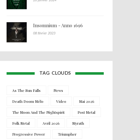
Insomnium - Anno 1696
08 février 2023
TAG CLOUDS
As The Sun Falls
News
Death Doom Mélo
Video
Mai 2026
The Moon And The Nightspirit
Post Metal
Folk Metal
Avril 2026
Myrath
Progressive Power
Triumpher