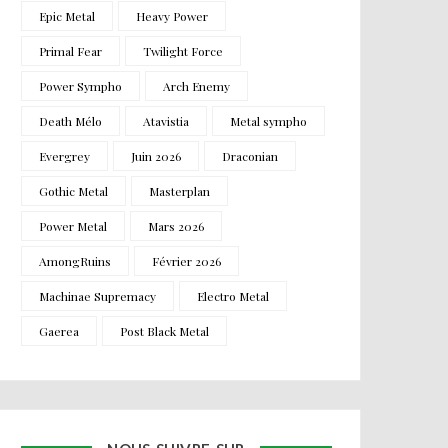
Epic Metal
Heavy Power
Primal Fear
Twilight Force
Power Sympho
Arch Enemy
Death Mélo
Atavistia
Metal sympho
Evergrey
Juin 2026
Draconian
Gothic Metal
Masterplan
Power Metal
Mars 2026
AmongRuins
Février 2026
Machinae Supremacy
Electro Metal
Gaerea
Post Black Metal