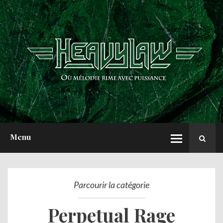
ACCUEIL
NEWS
CHRONIQUES
INTERVIEWS
REPORTS
A PROPOS
Menu
Parcourir la catégorie
Perpetual Rage