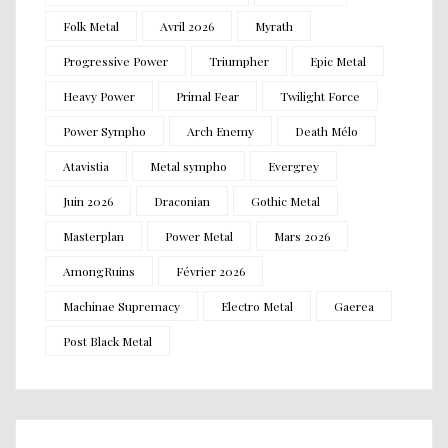
Folk Metal
Avril 2026
Myrath
Progressive Power
Triumpher
Epic Metal
Heavy Power
Primal Fear
Twilight Force
Power Sympho
Arch Enemy
Death Mélo
Atavistia
Metal sympho
Evergrey
Juin 2026
Draconian
Gothic Metal
Masterplan
Power Metal
Mars 2026
AmongRuins
Février 2026
Machinae Supremacy
Electro Metal
Gaerea
Post Black Metal