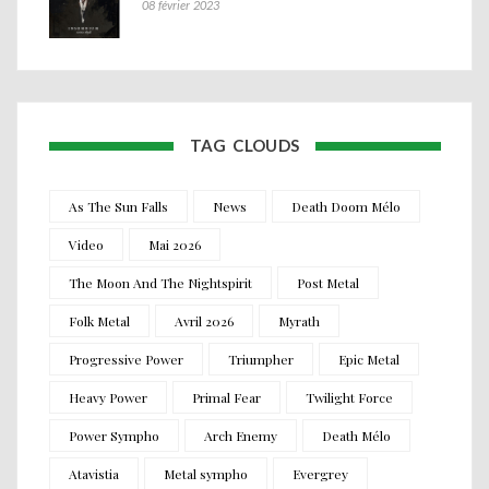
08 février 2023
TAG CLOUDS
As The Sun Falls
News
Death Doom Mélo
Video
Mai 2026
The Moon And The Nightspirit
Post Metal
Folk Metal
Avril 2026
Myrath
Progressive Power
Triumpher
Epic Metal
Heavy Power
Primal Fear
Twilight Force
Power Sympho
Arch Enemy
Death Mélo
Atavistia
Metal sympho
Evergrey