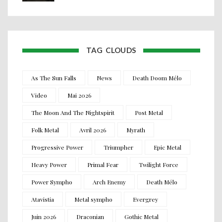
TAG CLOUDS
As The Sun Falls
News
Death Doom Mélo
Video
Mai 2026
The Moon And The Nightspirit
Post Metal
Folk Metal
Avril 2026
Myrath
Progressive Power
Triumpher
Epic Metal
Heavy Power
Primal Fear
Twilight Force
Power Sympho
Arch Enemy
Death Mélo
Atavistia
Metal sympho
Evergrey
Juin 2026
Draconian
Gothic Metal