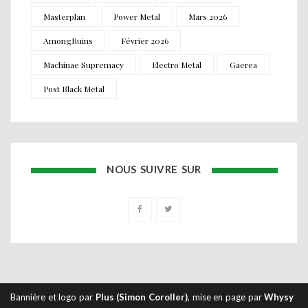
Masterplan
Power Metal
Mars 2026
AmongRuins
Février 2026
Machinae Supremacy
Electro Metal
Gaerea
Post Black Metal
NOUS SUIVRE SUR
Bannière et logo par
Plus (Simon Coroller)
, mise en page par
Whysy