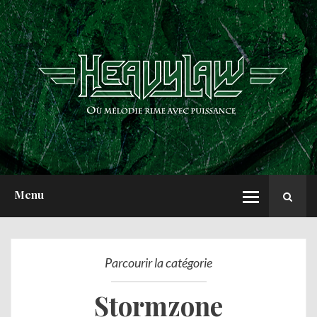
ACCUEIL
NEWS
CHRONIQUES
INTERVIEWS
REPORTS
A PROPOS
Menu
Parcourir la catégorie
Stormzone