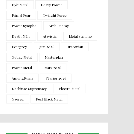
Epic Metal
Heavy Power
Primal Fear
Twilight Force
Power Sympho
Arch Enemy
Death Mélo
Atavistia
Metal sympho
Evergrey
Juin 2026
Draconian
Gothic Metal
Masterplan
Power Metal
Mars 2026
AmongRuins
Février 2026
Machinae Supremacy
Electro Metal
Gaerea
Post Black Metal