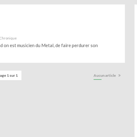
Chronique
and on est musicien du Metal, de faire perdurer son
age 1 sur 1
Aucun article