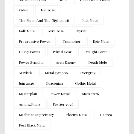
Video
Mai 2026
The Moon And The Nightspirit
Post Metal
Folk Metal
Avril 2026
Myrath
Progressive Power
Triumpher
Epic Metal
Heavy Power
Primal Fear
Twilight Force
Power Sympho
Arch Enemy
Death Mélo
Atavistia
Metal sympho
Evergrey
Juin 2026
Draconian
Gothic Metal
Masterplan
Power Metal
Mars 2026
AmongRuins
Février 2026
Machinae Supremacy
Electro Metal
Gaerea
Post Black Metal