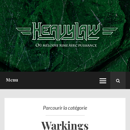
ACCUEIL
NEWS
CHRONIQUES
INTERVIEWS
REPORTS
A PROPOS
Menu
Parcourir la catégorie
Warkings