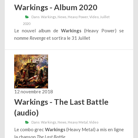
Warkings - Album 2020
Dans
Warkings
News
Heavy Power
Video
Juillet
2020
Le nouvel album de
Warkings
(Heavy Power) se
nomme
Revenge
et sortira le 31 Juillet
12 novembre 2018
Warkings - The Last Battle
(audio)
Dans
Warkings
News
Heavy Metal
Video
Le combo grec
Warkings
(Heavy Metal) a mis en ligne
la chanson
The Last Battle