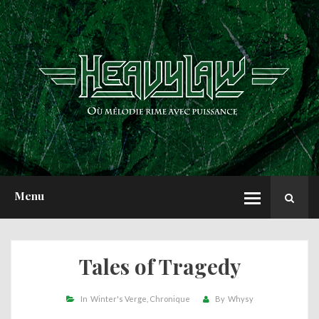
ACCUEIL
NEWS
CHRONIQUES
INTERVIEWS
REPORTS
A PROPOS
Menu
Tales of Tragedy
In
Winter's Verge
Chronique
By
Whysy