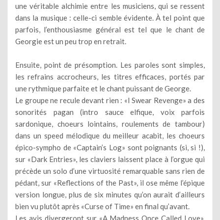
une véritable alchimie entre les musiciens, qui se ressent
dans la musique : celle-ci semble évidente. À tel point que
parfois, l’enthousiasme général est tel que le chant de
Georgie est un peu trop en retrait.
Ensuite, point de présomption. Les paroles sont simples,
les refrains accrocheurs, les titres efficaces, portés par
une rythmique parfaite et le chant puissant de George.
Le groupe ne recule devant rien : «I Swear Revenge» a des
sonorités pagan (intro sauce elfique, voix parfois
sardonique, choeurs lointains, roulements de tambour)
dans un speed mélodique du meilleur acabit, les choeurs
épico-sympho de «Captain’s Log» sont poignants (si, si !),
sur «Dark Entries», les claviers laissent place à l’orgue qui
précède un solo d’une virtuosité remarquable sans rien de
pédant, sur «Reflections of the Past», il ose même l’épique
version longue, plus de six minutes qu’on aurait d’ailleurs
bien vu plutôt après «Curse of Time» en final qu’avant.
Les avis divergeront sur «A Madness Once Called Love»,