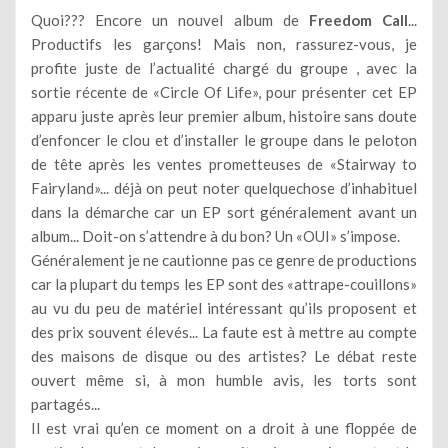
Quoi??? Encore un nouvel album de
Freedom Call
...
Productifs les garçons! Mais non, rassurez-vous, je
profite juste de l’actualité chargé du groupe , avec la
sortie récente de «Circle Of Life», pour présenter cet EP
apparu juste après leur premier album, histoire sans doute
d’enfoncer le clou et d’installer le groupe dans le peloton
de tête après les ventes prometteuses de «Stairway to
Fairyland»... déjà on peut noter quelquechose d’inhabituel
dans la démarche car un EP sort généralement avant un
album... Doit-on s’attendre à du bon? Un «OUI» s’impose.
Généralement je ne cautionne pas ce genre de productions
car la plupart du temps les EP sont des «attrape-couillons»
au vu du peu de matériel intéressant qu’ils proposent et
des prix souvent élevés... La faute est à mettre au compte
des maisons de disque ou des artistes? Le débat reste
ouvert même si, à mon humble avis, les torts sont
partagés...
Il est vrai qu’en ce moment on a droit à une floppée de