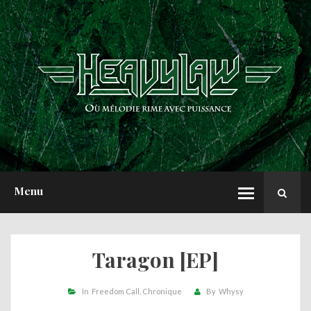
ACCUEIL
NEWS
CHRONIQUES
INTERVIEWS
REPORTS
A PROPOS
Menu
Taragon [EP]
In
Freedom Call
Chronique
By
Whysy