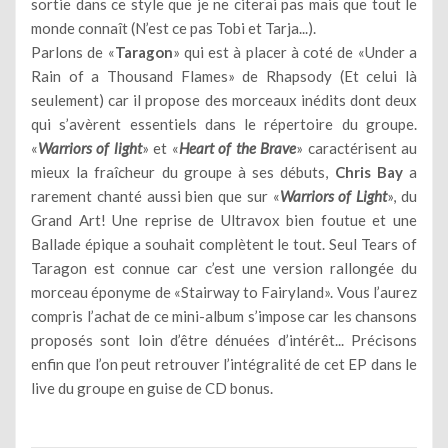
sortie dans ce style que je ne citerai pas mais que tout le
monde connaît (N’est ce pas Tobi et Tarja...).
Parlons de «
Taragon
» qui est à placer à coté de «Under a
Rain of a Thousand Flames» de Rhapsody (Et celui là
seulement) car il propose des morceaux inédits dont deux
qui s’avèrent essentiels dans le répertoire du groupe.
«
Warriors of light
» et «
Heart of the Brave
» caractérisent au
mieux la fraîcheur du groupe à ses débuts,
Chris Bay
a
rarement chanté aussi bien que sur «
Warriors of Light
», du
Grand Art! Une reprise de Ultravox bien foutue et une
Ballade épique a souhait complètent le tout. Seul Tears of
Taragon est connue car c’est une version rallongée du
morceau éponyme de «Stairway to Fairyland». Vous l’aurez
compris l’achat de ce mini-album s’impose car les chansons
proposés sont loin d’être dénuées d’intérêt... Précisons
enfin que l’on peut retrouver l’intégralité de cet EP dans le
live du groupe en guise de CD bonus.