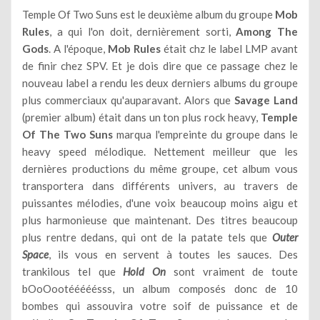
Temple Of Two Suns est le deuxième album du groupe
Mob
Rules
, a qui l'on doit, dernièrement sorti,
Among The
Gods
. A l'époque,
Mob Rules
était chz le label LMP avant
de finir chez SPV. Et je dois dire que ce passage chez le
nouveau label a rendu les deux derniers albums du groupe
plus commerciaux qu'auparavant. Alors que
Savage Land
(premier album) était dans un ton plus rock heavy,
Temple
Of The Two Suns
marqua l'empreinte du groupe dans le
heavy speed mélodique. Nettement meilleur que les
dernières productions du même groupe, cet album vous
transportera dans différents univers, au travers de
puissantes mélodies, d'une voix beaucoup moins aigu et
plus harmonieuse que maintenant. Des titres beaucoup
plus rentre dedans, qui ont de la patate tels que
Outer
Space
, ils vous en servent à toutes les sauces. Des
trankilous tel que
Hold On
sont vraiment de toute
bOoOootééééésss, un album composés donc de 10
bombes qui assouvira votre soif de puissance et de