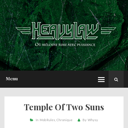
ACCUEIL
NEWS
CHRONIQUES
INTERVIEWS
REPORTS
A PROPOS
Menu
Temple Of Two Suns
In
Mob Rules
Chronique
By
Whysy