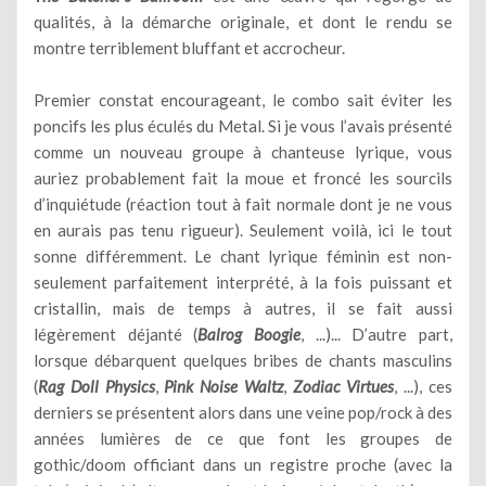
qualités, à la démarche originale, et dont le rendu se
montre terriblement bluffant et accrocheur.
Premier constat encourageant, le combo sait éviter les
poncifs les plus éculés du Metal. Si je vous l’avais présenté
comme un nouveau groupe à chanteuse lyrique, vous
auriez probablement fait la moue et froncé les sourcils
d’inquiétude (réaction tout à fait normale dont je ne vous
en aurais pas tenu rigueur). Seulement voilà, ici le tout
sonne différemment. Le chant lyrique féminin est non-
seulement parfaitement interprété, à la fois puissant et
cristallin, mais de temps à autres, il se fait aussi
légèrement déjanté (
Balrog Boogie
, ...)... D’autre part,
lorsque débarquent quelques bribes de chants masculins
(
Rag Doll Physics
,
Pink Noise Waltz
,
Zodiac Virtues
, ...), ces
derniers se présentent alors dans une veine pop/rock à des
années lumières de ce que font les groupes de
gothic/doom officiant dans un registre proche (avec la