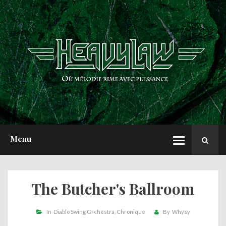
ACCUEIL
NEWS
CHRONIQUES
INTERVIEWS
REPORTS
A PROPOS
Menu
The Butcher's Ballroom
In
Diablo Swing Orchestra
Chronique
By
Whysy