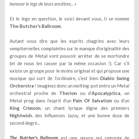
honorer le legs de leurs ancêtres... »
Et le legs en question, le voici devant vous, Il se nomme
The Butcher’s Ballroom
.
Autant vous dire que les esprits chagrins avec leurs
sempiternelles complaintes sur le manque d’originalité des
groupes de Metal vont pouvoir arrêter de se morfondre
(et de nous les casser par la même occasion !). Car s’il
existe un groupe pour le moins original et qui propose une
musique qui sort de l’ordinaire, c’est bien
Diablo Swing
Orcherstra
! Imaginez donc un melting-pot entre un Metal
orchestral proche de
Therion
ou d’
Apocalyptica
, un
Metal prog dans l’esprit d’un
Pain Of Salvation
ou d’un
King Crimson
, un chant lyrique digne des premiers
Nightwish
, des influences Jazzy, et une bonne dose de
second degré...
The Butcher’s Ballroom
est une œuvre qui regorge de