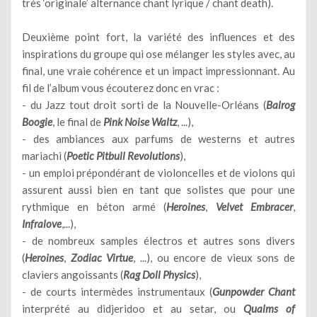
très ‘originale’ alternance chant lyrique / chant death).
Deuxième point fort, la variété des influences et des
inspirations du groupe qui ose mélanger les styles avec, au
final, une vraie cohérence et un impact impressionnant. Au
fil de l’album vous écouterez donc en vrac :
- du Jazz tout droit sorti de la Nouvelle-Orléans (
Balrog
Boogie
, le final de
Pink Noise Waltz
, ...),
- des ambiances aux parfums de westerns et autres
mariachi (
Poetic Pitbull Revolutions
),
- un emploi prépondérant de violoncelles et de violons qui
assurent aussi bien en tant que solistes que pour une
rythmique en béton armé (
Heroines
,
Velvet Embracer
,
Infralove
,...),
- de nombreux samples électros et autres sons divers
(
Heroines
,
Zodiac Virtue
, ...), ou encore de vieux sons de
claviers angoissants (
Rag Doll Physics
),
- de courts intermèdes instrumentaux (
Gunpowder Chant
interprété au didjeridoo et au setar, ou
Qualms of