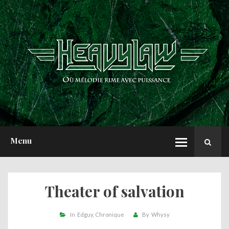
ACCUEIL
NEWS
CHRONIQUES
INTERVIEWS
REPORTS
A PROPOS
Menu
Theater of salvation
In
Edguy
Chronique
By
Whysy