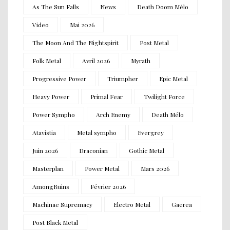
As The Sun Falls
News
Death Doom Mélo
Video
Mai 2026
The Moon And The Nightspirit
Post Metal
Folk Metal
Avril 2026
Myrath
Progressive Power
Triumpher
Epic Metal
Heavy Power
Primal Fear
Twilight Force
Power Sympho
Arch Enemy
Death Mélo
Atavistia
Metal sympho
Evergrey
Juin 2026
Draconian
Gothic Metal
Masterplan
Power Metal
Mars 2026
AmongRuins
Février 2026
Machinae Supremacy
Electro Metal
Gaerea
Post Black Metal