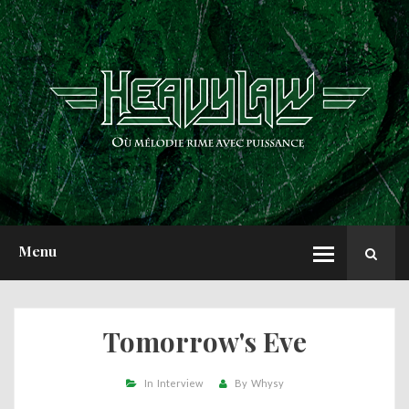
ACCUEIL
NEWS
CHRONIQUES
INTERVIEWS
REPORTS
A PROPOS
Menu
Tomorrow's Eve
In
Interview
By
Whysy