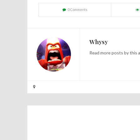
0 Comments
Whysy
Read
more posts
by this 