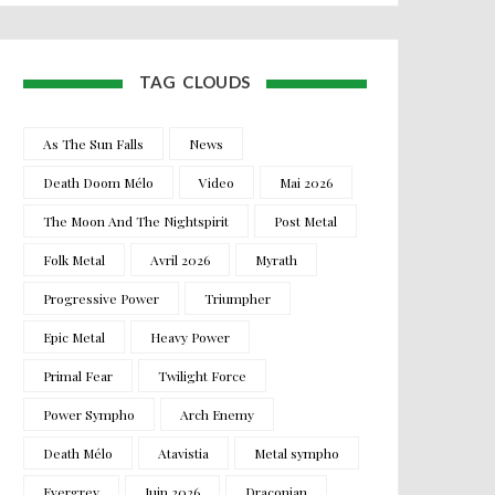
TAG CLOUDS
As The Sun Falls
News
Death Doom Mélo
Video
Mai 2026
The Moon And The Nightspirit
Post Metal
Folk Metal
Avril 2026
Myrath
Progressive Power
Triumpher
Epic Metal
Heavy Power
Primal Fear
Twilight Force
Power Sympho
Arch Enemy
Death Mélo
Atavistia
Metal sympho
Evergrey
Juin 2026
Draconian