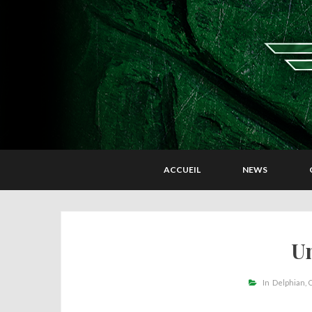
ACCUEIL
NEWS
U
In
Delphian
C