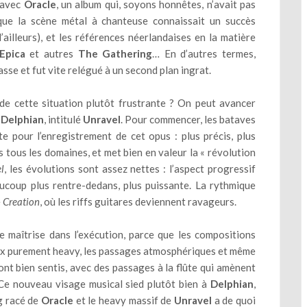
a avec
Oracle
, un album qui, soyons honnêtes, n’avait pas
 que la scène métal à chanteuse connaissait un succès
’ailleurs), et les références néerlandaises en la matière
Epica
et autres
The Gathering
… En d’autres termes,
asse et fut vite relégué à un second plan ingrat.
de cette situation plutôt frustrante ? On peut avancer
e
Delphian
, intitulé
Unravel
. Pour commencer, les bataves
 pour l’enregistrement de cet opus : plus précis, plus
s tous les domaines, et met bien en valeur la « révolution
l
, les évolutions sont assez nettes : l’aspect progressif
ucoup plus rentre-dedans, plus puissante. La rythmique
e
Creation
, où les riffs guitares deviennent ravageurs.
 maîtrise dans l’exécution, parce que les compositions
ux purement heavy, les passages atmosphériques et même
sont bien sentis, avec des passages à la flûte qui amènent
 Ce nouveau visage musical sied plutôt bien à
Delphian
,
og racé de
Oracle
et le heavy massif de
Unravel
a de quoi