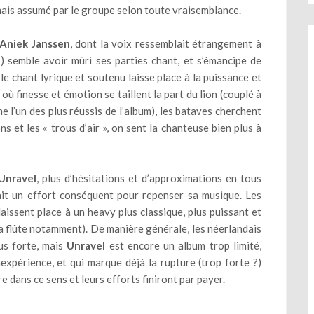
 mais assumé par le groupe selon toute vraisemblance.
Aniek Janssen
, dont la voix ressemblait étrangement à
n
) semble avoir mûri ses parties chant, et s’émancipe de
le chant lyrique et soutenu laisse place à la puissance et
où finesse et émotion se taillent la part du lion (couplé à
e l’un des plus réussis de l’album), les bataves cherchent
ns et les « trous d’air », on sent la chanteuse bien plus à
Unravel
, plus d’hésitations et d’approximations en tous
ait un effort conséquent pour repenser sa musique. Les
laissent place à un heavy plus classique, plus puissant et
la flûte notamment). De manière générale, les néerlandais
us forte, mais
Unravel
est encore un album trop limité,
expérience, et qui marque déjà la rupture (trop forte ?)
 dans ce sens et leurs efforts finiront par payer.