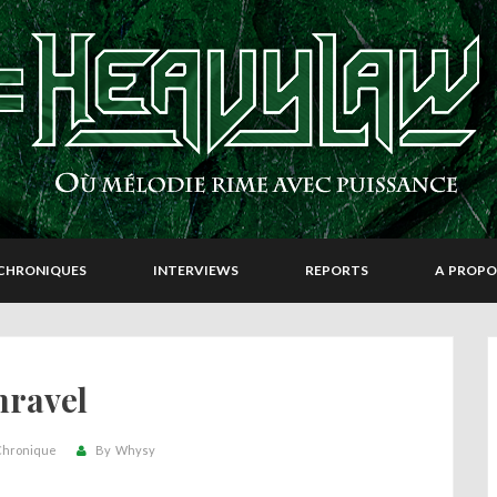
CHRONIQUES
INTERVIEWS
REPORTS
A PROPO
nravel
hronique
By
Whysy