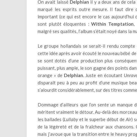
On avait laissé
Delphian
il y a deux ans de cel
marqué les esprits outre mesure. Il faut dire
important (ce qui est encore le cas aujourd’hui d
sont plutôt éloquentes :
Within Temptation
,
malgré ses qualités, l’album s’était noyé dans la m
Le groupe hollandais se serait-il rendu compte 
cette idée après avoir écouté le nouveau bébé d
se sont dotés d’une production plus conséquente
puissant, plus ample, le son gagne des points dan
orange » de
Delphian
. Juste en écoutant
Unrave
disparaît peu à peu au profit d’une musique bea
s’alourdit considérablement, sur des titres comm
Dommage d’ailleurs que l’on sente un manque de
méritent vraiment le détour. Au-delà des morcea
les ballades (
Lullaby
et le superbe début de
Air
) 
de la légèreté et de la fraîcheur aux chansons.
mais j’avoue que la transition entre le heavy pr