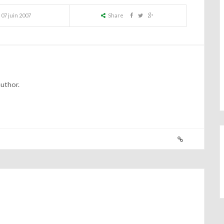
07 juin 2007
Share
author.