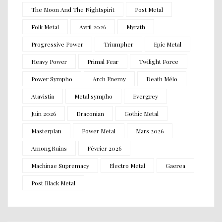
The Moon And The Nightspirit
Post Metal
Folk Metal
Avril 2026
Myrath
Progressive Power
Triumpher
Epic Metal
Heavy Power
Primal Fear
Twilight Force
Power Sympho
Arch Enemy
Death Mélo
Atavistia
Metal sympho
Evergrey
Juin 2026
Draconian
Gothic Metal
Masterplan
Power Metal
Mars 2026
AmongRuins
Février 2026
Machinae Supremacy
Electro Metal
Gaerea
Post Black Metal