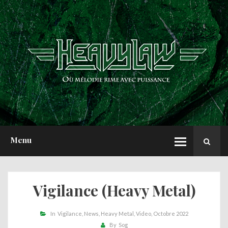
ACCUEIL
NEWS
CHRONIQUES
INTERVIEWS
REPORTS
A PROPOS
Menu
Vigilance (Heavy Metal)
In
Vigilance
News
Heavy Metal
Video
Octobre 2022
By
Sog