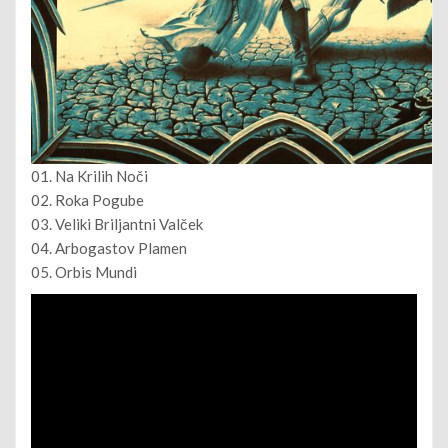
01. Na Krilih Noči
02. Roka Pogube
03. Veliki Briljantni Valček
04. Arbogastov Plamen
05. Orbis Mundi