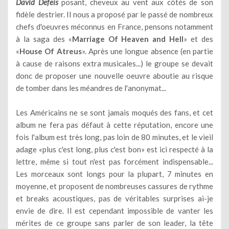
David Defeis
posant, cheveux au vent aux côtés de son
fidèle destrier. Il nous a proposé par le passé de nombreux
chefs d'oeuvres méconnus en France, pensons notamment
à la saga des «
Marriage Of Heaven and Hell
» et des
«
House Of Atreus
». Après une longue absence (en partie
à cause de raisons extra musicales...) le groupe se devait
donc de proposer une nouvelle oeuvre aboutie au risque
de tomber dans les méandres de l'anonymat...
Les Américains ne se sont jamais moqués des fans, et cet
album ne fera pas défaut à cette réputation, encore une
fois l'album est très long, pas loin de 80 minutes, et le vieil
adage «plus c'est long, plus c'est bon» est ici respecté à la
lettre, même si tout n'est pas forcément indispensable...
Les morceaux sont longs pour la plupart, 7 minutes en
moyenne, et proposent de nombreuses cassures de rythme
et breaks acoustiques, pas de véritables surprises ai-je
envie de dire. Il est cependant impossible de vanter les
mérites de ce groupe sans parler de son leader, la tête