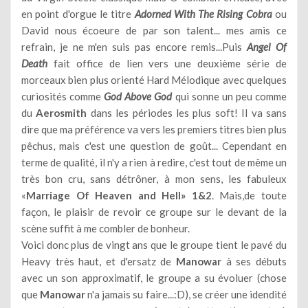
en point d'orgue le titre
Adorned With The Rising Cobra
ou
David nous écoeure de par son talent... mes amis ce
refrain, je ne m'en suis pas encore remis...Puis
Angel Of
Death
fait office de lien vers une deuxième série de
morceaux bien plus orienté Hard Mélodique avec quelques
curiosités comme
God Above God
qui sonne un peu comme
du
Aerosmith
dans les périodes les plus soft! Il va sans
dire que ma préférence va vers les premiers titres bien plus
pêchus, mais c'est une question de goût... Cependant en
terme de qualité, il n'y a rien à redire, c'est tout de même un
très bon cru, sans détrôner, à mon sens, les fabuleux
«
Marriage Of Heaven and Hell» 1&2
. Mais,de toute
façon, le plaisir de revoir ce groupe sur le devant de la
scène suffit à me combler de bonheur.
Voici donc plus de vingt ans que le groupe tient le pavé du
Heavy très haut, et d'ersatz de
Manowar
à ses débuts
avec un son approximatif, le groupe a su évoluer (chose
que
Manowar
n'a jamais su faire...:D), se créer une idendité