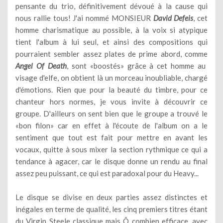
pensante du trio, définitivement dévoué à la cause qui
nous rallie tous! J'ai nommé MONSIEUR
David Defeis
, cet
homme charismatique au possible, à la voix si atypique
tient l'album à lui seul, et ainsi des compositions qui
pourraient sembler assez plates de prime abord, comme
Angel Of Death
, sont «boostés» grâce à cet homme au
visage d'elfe, on obtient là un morceau inoubliable, chargé
d'émotions. Rien que pour la beauté du timbre, pour ce
chanteur hors normes, je vous invite à découvrir ce
groupe. D'ailleurs on sent bien que le groupe a trouvé le
«bon filon» car en effet à l'écoute de l'album on a le
sentiment que tout est fait pour mettre en avant les
vocaux, quitte à sous mixer la section rythmique ce qui a
tendance à agacer, car le disque donne un rendu au final
assez peu puissant, ce qui est paradoxal pour du Heavy...
Le disque se divise en deux parties assez distinctes et
inégales en terme de qualité, les cinq premiers titres étant
du Virgin Steele classique mais Ô combien efficace, avec