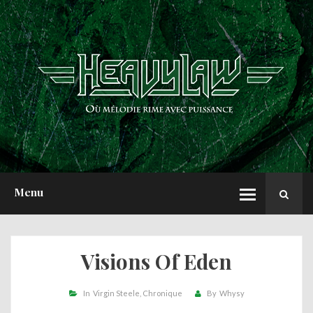
ACCUEIL
NEWS
CHRONIQUES
INTERVIEWS
REPORTS
A PROPOS
Menu
Visions Of Eden
In
Virgin Steele
Chronique
By
Whysy