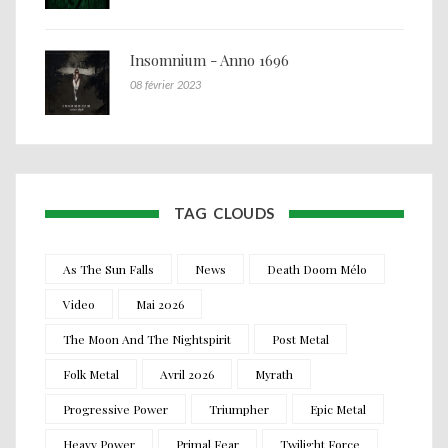
Insomnium - Anno 1696
08 février 2023
TAG CLOUDS
As The Sun Falls
News
Death Doom Mélo
Video
Mai 2026
The Moon And The Nightspirit
Post Metal
Folk Metal
Avril 2026
Myrath
Progressive Power
Triumpher
Epic Metal
Heavy Power
Primal Fear
Twilight Force