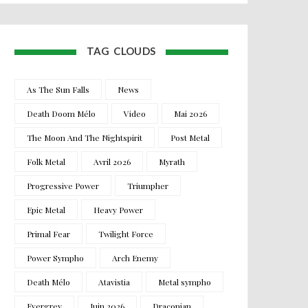
TAG CLOUDS
As The Sun Falls
News
Death Doom Mélo
Video
Mai 2026
The Moon And The Nightspirit
Post Metal
Folk Metal
Avril 2026
Myrath
Progressive Power
Triumpher
Epic Metal
Heavy Power
Primal Fear
Twilight Force
Power Sympho
Arch Enemy
Death Mélo
Atavistia
Metal sympho
Evergrey
Juin 2026
Draconian