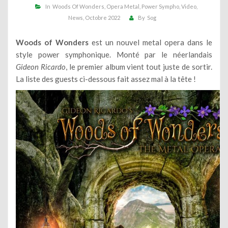
In
Woods Of Wonders
Opera Metal
Power Sympho
Video
News
Octobre 2022
By
Sog
Woods of Wonders
est un nouvel metal opera dans le
style power symphonique. Monté par le néerlandais
Gideon Ricardo
, le premier album vient tout juste de sortir.
La liste des guests ci-dessous fait assez mal à la tête !