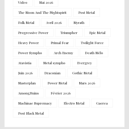
Video
Mai 2026
The Moon And The Nightspirit
Post Metal
Folk Metal
Avril 2026
Myrath
Progressive Power
Triumpher
Epic Metal
Heavy Power
Primal Fear
Twilight Force
Power Sympho
Arch Enemy
Death Mélo
Atavistia
Metal sympho
Evergrey
Juin 2026
Draconian
Gothic Metal
Masterplan
Power Metal
Mars 2026
AmongRuins
Février 2026
Machinae Supremacy
Electro Metal
Gaerea
Post Black Metal