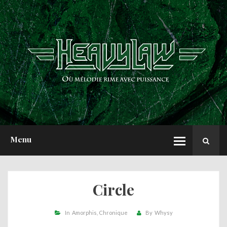
ACCUEIL
NEWS
CHRONIQUES
INTERVIEWS
REPORTS
A PROPOS
Menu
Circle
In
Amorphis
Chronique
By
Whysy