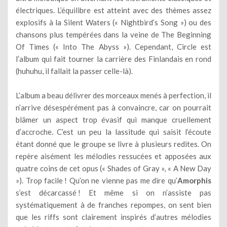
électriques. L’équilibre est atteint avec des thèmes assez
explosifs à la Silent Waters (« Nightbird’s Song ») ou des
chansons plus tempérées dans la veine de The Beginning
Of Times (« Into The Abyss »). Cependant, Circle est
l’album qui fait tourner la carrière des Finlandais en rond
(huhuhu, il fallait la passer celle-là).
L’album a beau délivrer des morceaux menés à perfection, il
n’arrive désespérément pas à convaincre, car on pourrait
blâmer un aspect trop évasif qui manque cruellement
d’accroche. C’est un peu la lassitude qui saisit l’écoute
étant donné que le groupe se livre à plusieurs redites. On
repère aisément les mélodies ressucées et apposées aux
quatre coins de cet opus (« Shades of Gray », « A New Day
»). Trop facile ! Qu’on ne vienne pas me dire qu’
Amorphis
s’est décarcassé ! Et même si on n’assiste pas
systématiquement à de franches repompes, on sent bien
que les riffs sont clairement inspirés d’autres mélodies