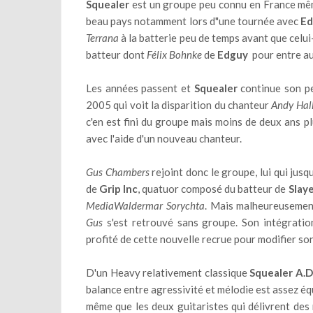
Squealer
est un groupe peu connu en France même 
beau pays notamment lors d"une tournée avec
E
Terrana
à la batterie peu de temps avant que celui
batteur dont
Félix Bohnke
de
Edguy
pour entre au
Les années passent et
Squealer
continue son pe
2005 qui voit la disparition du chanteur
Andy Hal
c'en est fini du groupe mais moins de deux ans p
avec l'aide d'un nouveau chanteur.
Gus Chambers
rejoint donc le groupe, lui qui jusq
de
Grip Inc
, quatuor composé du batteur de
Slay
MediaWaldermar Sorychta
. Mais malheureuseme
Gus
s'est retrouvé sans groupe. Son intégratio
profité de cette nouvelle recrue pour modifier so
D'un Heavy relativement classique
Squealer A.D
balance entre agressivité et mélodie est assez éq
même que les deux guitaristes qui délivrent des 