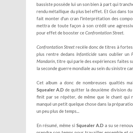
bassiste possède lui un son bien à part qui tranc
rendu métallique du plus bel effet. Et
Gus
dans tou
fait monter d'un cran l'interprétation des comp
mettra de toute façon à son crédit une agressiv
pour effet de booster ce
Confrontation Street
.
Confrontation Street
recèle donc de titres à forte
plus rentre dedans
Infanticide
sans oublier un
Mandarin
, titre qui parle des expériences faites
la seconde guerre mondiale au sein du sinistre c
Cet album a donc de nombreuses qualtiés mais
Squealer A.D
de quitter la deuxième division du
finit par se répéter, de même que le chant qui 
manqué un petit quelque chose dans la préparati
un peu plus de temps...
En résumé, même si
Squealer A.D
a su se renouv
prendre son temps pour travailler ensemble et c