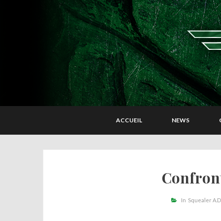
ACCUEIL
NEWS
Confront
In
Squealer A.D