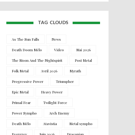
TAG CLOUDS
As The Sun Falls
News
Death Doom Mélo
Video
Mai 2026
The Moon And The Nightspirit
Post Metal
Folk Metal
Avril 2026
Myrath
Progressive Power
Triumpher
Epic Metal
Heavy Power
Primal Fear
Twilight Force
Power Sympho
Arch Enemy
Death Mélo
Atavistia
Metal sympho
Evergrey
Juin 2026
Draconian