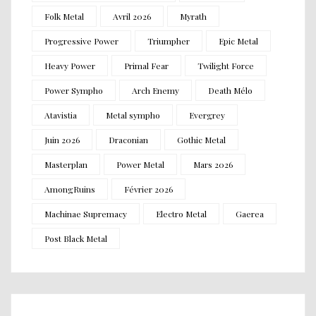
Folk Metal
Avril 2026
Myrath
Progressive Power
Triumpher
Epic Metal
Heavy Power
Primal Fear
Twilight Force
Power Sympho
Arch Enemy
Death Mélo
Atavistia
Metal sympho
Evergrey
Juin 2026
Draconian
Gothic Metal
Masterplan
Power Metal
Mars 2026
AmongRuins
Février 2026
Machinae Supremacy
Electro Metal
Gaerea
Post Black Metal