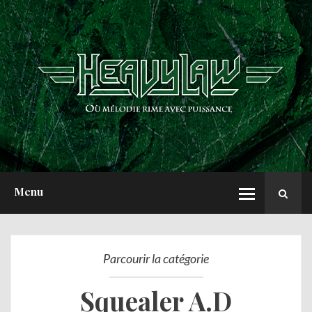
ACCUEIL
NEWS
CHRONIQUES
INTERVIEWS
REPORTS
A PROPOS
Menu
Parcourir la catégorie
Squealer A.D