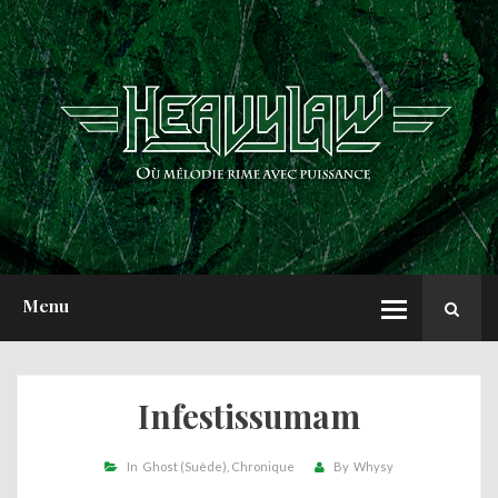
ACCUEIL
NEWS
CHRONIQUES
INTERVIEWS
REPORTS
A PROPOS
Menu
Infestissumam
In
Ghost (Suède)
Chronique
By
Whysy