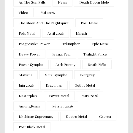
As The Sun Falls
News
Death Doom Mélo
Video
Mai 2026
The Moon And The Nightspirit
Post Metal
Folk Metal
Avril 2026
Myrath
Progressive Power
Triumpher
Epic Metal
Heavy Power
Primal Fear
Twilight Force
Power Sympho
Arch Enemy
Death Mélo
Atavistia
Metal sympho
Evergrey
Juin 2026
Draconian
Gothic Metal
Masterplan
Power Metal
Mars 2026
AmongRuins
Février 2026
Machinae Supremacy
Electro Metal
Gaerea
Post Black Metal