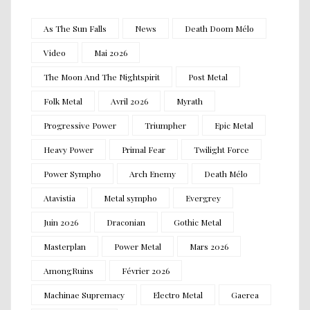
As The Sun Falls
News
Death Doom Mélo
Video
Mai 2026
The Moon And The Nightspirit
Post Metal
Folk Metal
Avril 2026
Myrath
Progressive Power
Triumpher
Epic Metal
Heavy Power
Primal Fear
Twilight Force
Power Sympho
Arch Enemy
Death Mélo
Atavistia
Metal sympho
Evergrey
Juin 2026
Draconian
Gothic Metal
Masterplan
Power Metal
Mars 2026
AmongRuins
Février 2026
Machinae Supremacy
Electro Metal
Gaerea