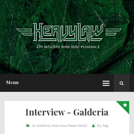
ACCUEIL
NEWS
CHRONIQUES
INTERVIEWS
REPORTS
A PROPOS
Menu
Interview - Galderia
In
Galderia
Interview
Power Metal
By
Sog