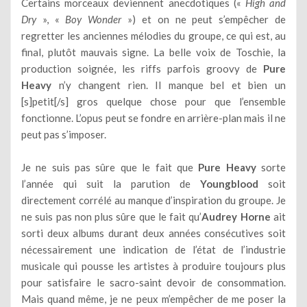
Certains morceaux deviennent anecdotiques («
High and
Dry
», «
Boy Wonder
») et on ne peut s’empêcher de
regretter les anciennes mélodies du groupe, ce qui est, au
final, plutôt mauvais signe. La belle voix de Toschie, la
production soignée, les riffs parfois groovy de
Pure
Heavy
n’y changent rien. Il manque bel et bien un
[s]petit[/s] gros quelque chose pour que l’ensemble
fonctionne. L’opus peut se fondre en arrière-plan mais il ne
peut pas s’imposer.
Je ne suis pas sûre que le fait que
Pure Heavy
sorte
l’année qui suit la parution de
Youngblood
soit
directement corrélé au manque d’inspiration du groupe. Je
ne suis pas non plus sûre que le fait qu’
Audrey Horne
ait
sorti deux albums durant deux années consécutives soit
nécessairement une indication de l’état de l’industrie
musicale qui pousse les artistes à produire toujours plus
pour satisfaire le sacro-saint devoir de consommation.
Mais quand même, je ne peux m’empêcher de me poser la