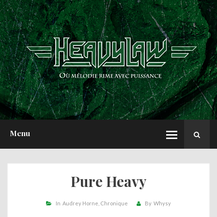
ACCUEIL
NEWS
CHRONIQUES
INTERVIEWS
REPORTS
A PROPOS
Menu
Pure Heavy
In
Audrey Horne
Chronique
By
Whysy