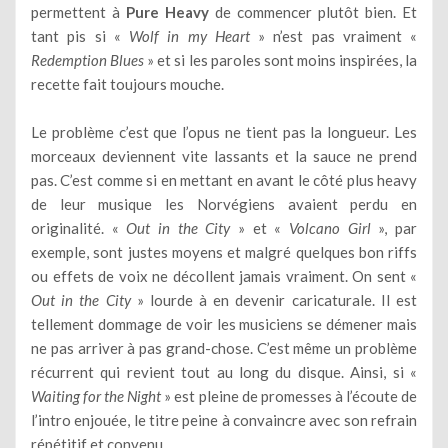
permettent à
Pure Heavy
de commencer plutôt bien. Et
tant pis si «
Wolf in my Heart
» n’est pas vraiment «
Redemption Blues
» et si les paroles sont moins inspirées, la
recette fait toujours mouche.
Le problème c’est que l’opus ne tient pas la longueur. Les
morceaux deviennent vite lassants et la sauce ne prend
pas. C’est comme si en mettant en avant le côté plus heavy
de leur musique les Norvégiens avaient perdu en
originalité. «
Out in the City
» et «
Volcano Girl
», par
exemple, sont justes moyens et malgré quelques bon riffs
ou effets de voix ne décollent jamais vraiment. On sent «
Out in the City
» lourde à en devenir caricaturale. Il est
tellement dommage de voir les musiciens se démener mais
ne pas arriver à pas grand-chose. C’est même un problème
récurrent qui revient tout au long du disque. Ainsi, si «
Waiting for the Night
» est pleine de promesses à l’écoute de
l’intro enjouée, le titre peine à convaincre avec son refrain
répétitif et convenu.