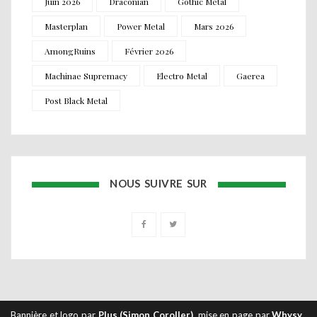
Juin 2026
Draconian
Gothic Metal
Masterplan
Power Metal
Mars 2026
AmongRuins
Février 2026
Machinae Supremacy
Electro Metal
Gaerea
Post Black Metal
NOUS SUIVRE SUR
Bannière et logo par
Plus (Simon Coroller)
, mise en page par
Whysy