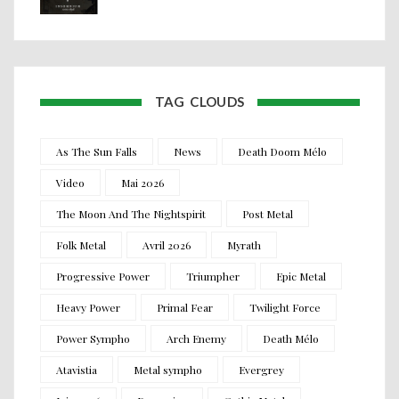
TAG CLOUDS
As The Sun Falls
News
Death Doom Mélo
Video
Mai 2026
The Moon And The Nightspirit
Post Metal
Folk Metal
Avril 2026
Myrath
Progressive Power
Triumpher
Epic Metal
Heavy Power
Primal Fear
Twilight Force
Power Sympho
Arch Enemy
Death Mélo
Atavistia
Metal sympho
Evergrey