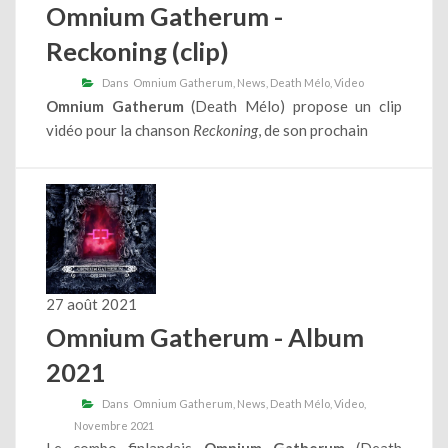
Omnium Gatherum -
Reckoning (clip)
Dans
Omnium Gatherum
News
Death Mélo
Video
Omnium Gatherum
(Death Mélo) propose un clip
vidéo pour la chanson
Reckoning
, de son prochain
27 août 2021
Omnium Gatherum - Album
2021
Dans
Omnium Gatherum
News
Death Mélo
Video
Novembre 2021
Le combo finlandais
Omnium Gatherum
(Death