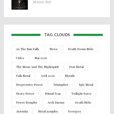
08 février 2023
TAG CLOUDS
As The Sun Falls
News
Death Doom Mélo
Video
Mai 2026
The Moon And The Nightspirit
Post Metal
Folk Metal
Avril 2026
Myrath
Progressive Power
Triumpher
Epic Metal
Heavy Power
Primal Fear
Twilight Force
Power Sympho
Arch Enemy
Death Mélo
Atavistia
Metal sympho
Evergrey