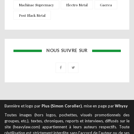
Machinae Supremacy
Electro Metal
Gaerea
Post Black Metal
NOUS SUIVRE SUR
Bannière et logo par
Plus (Simon Coroller)
, mise en page par
Whysy
Toutes images (hors logos, pochettes, visuels promotionnels des
groupes, etc.), textes, chroniques, reports et interviews, diffusés sur le
site (heavylaw.com) appartiennent à leurs auteurs respectifs. Toute
réutilisation est strictement interdite sans l'accord de l'auteur ou de ses